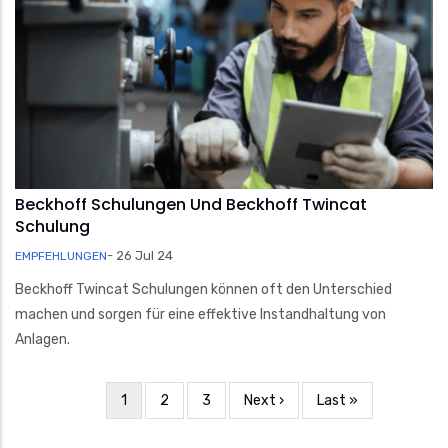
Beckhoff Schulungen Und Beckhoff Twincat
Schulung
-
26 Jul 24
EMPFEHLUNGEN
Beckhoff Twincat Schulungen können oft den Unterschied
machen und sorgen für eine effektive Instandhaltung von
Anlagen.
Aktuelle
1
Seite
2
Seite
3
Nächste
Next ›
Letzte
Last »
Seitennummerierung
Seite
Seite
Seite