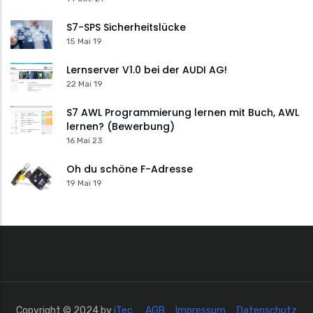
S7-SPS Sicherheitslücke
15 Mai 19
Lernserver V1.0 bei der AUDI AG!
22 Mai 19
S7 AWL Programmierung lernen mit Buch, AWL
lernen? (Bewerbung)
16 Mai 23
Oh du schöne F-Adresse
19 Mai 19
Copyright © 2024 by
iTec
AGB
Impressum
Datenschutz