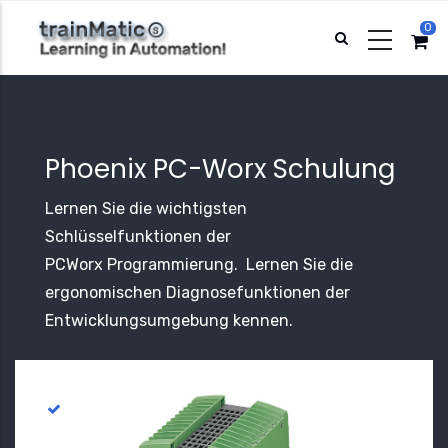
Direkt
0
zum
Inhalt
Phoenix PC-Worx Schulung
Lernen Sie die wichtigsten
Schlüsselfunktionen der
PCWorx Programmierung. Lernen Sie die
ergonomischen Diagnosefunktionen der
Entwicklungsumgebung kennen.
Was Sie lernen?
Inbetriebnahme und Hardwarekonfiguration von
SPS und Komponenten