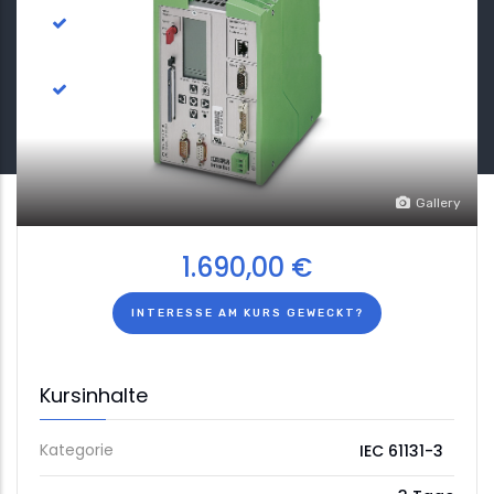
Elementare Keypoints von PC-Worx zur
Programmierung und Diagnose
Fehlersuche und Diagnose anhand von praktischen
Beispielen
Gallery
1.690,00 €
INTERESSE AM KURS GEWECKT?
Kursinhalte
Kategorie
IEC 61131-3